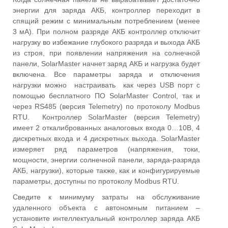
энергии для заряда АКБ, контроллер переходит в
спящий режим с минимальным потреблением (менее
3 мА). При полном разряде АКБ контроллер отключит
нагрузку во избежание глубокого разряда и выхода АКБ
из строя, при появлении напряжения на солнечной
панели, SolarMaster начнет заряд АКБ и нагрузка будет
включена. Все параметры заряда и отключения
нагрузки можно настраивать как через USB порт с
помощью бесплатного ПО SolarMaster Control, так и
через RS485 (версия Telemetry) по протоколу Modbus
RTU. Контроллер SolarMaster (версия Telemetry)
имеет 2 откалиброванных аналоговых входа 0…10В, 4
дискретных входа и 4 дискретных выхода. SolarMaster
измеряет ряд параметров (напряжения, токи,
мощности, энергии солнечной панели, заряда-разряда
АКБ, нагрузки), которые также, как и конфигурируемые
параметры, доступны по протоколу Modbus RTU.
Сведите к минимуму затраты на обслуживание
удаленного объекта с автономным питанием –
установите интеллектуальный контроллер заряда АКБ