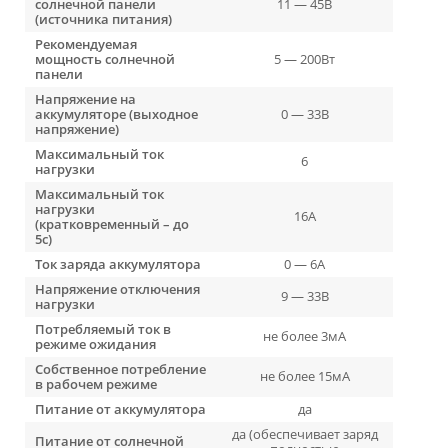
солнечной панели
11 — 45В
(источника питания)
Рекомендуемая
мощность солнечной
5 — 200Вт
панели
Напряжение на
аккумуляторе (выходное
0 — 33В
напряжение)
Максимальный ток
6
нагрузки
Максимальный ток
нагрузки
16А
(кратковременный – до
5с)
Ток заряда аккумулятора
0 — 6А
Напряжение отключения
9 — 33В
нагрузки
Потребляемый ток в
не более 3мА
режиме ожидания
Собственное потребление
не более 15мА
в рабочем режиме
Питание от аккумулятора
да
да (обеспечивает заряд
Питание от солнечной