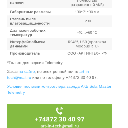
полностью
панели
разряженной АКБ)
Габаритные размеры
130*71*30 мм
Степень пыле
IP30
влагозащищенности
Диапазон рабочих
-40…+60 °С
температур
Интерфейс обмена
RS485, USB (протокол
данными
Modbus RTU)
Производитель
ООО «АРТ ИНТЕХ», РФ
*Только для версии Telemetry.
Заказ
на сайте
, по электронной почте
art-in-
tech@mail.ru
или по телефону +74872 30 40 97.
Условия поставки контроллера заряда АКБ SolarMaster
Telemetry
+74872 30 40 97
art-in-tech@mail.ru