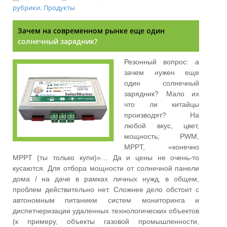
,
рубрики
Продукты
Зачем на современном рынке еще один
солнечный зарядник?
Резонный вопрос: а
зачем нужен еще
один солнечный
зарядник? Мало их
что ли китайцы
производят? На
любой вкус, цвет,
мощность; PWM,
MPPT, «конечно
MPPT (ты только купи)»… Да и цены не очень-то
кусаются. Для отбора мощности от солнечной панели
дома / на даче в рамках личных нужд, в общем,
проблем действительно нет. Сложнее дело обстоит с
автономным питанием систем мониторинга и
диспетчеризации удаленных технологических объектов
(к примеру, объекты газовой промышленности,