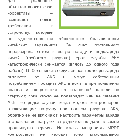
для удаленных
объектов вносит свои
коррективы –
возникают новые
требования к
устройству, которые
не удовлетворяются абсолютным большинством
китайских зарядников. За счет постоянного
переразряда летом в ясную погоду и недозаряда
зимой (глубокого разряда) срок службы АКБ
катастрофически снижается (вплоть до одного года
работы). В большинстве случаев, контроллеры заряда
питаются от АКБ и могут собственным
потреблением посадить АКБ в ноль, а при появлении
солнца и напряжения на солнечной панели не
стартуют, пока кто-то не подзарядит или не заменит
АКБ. Не редки случаи, когда модели контроллеров,
отключающие нагрузку при полном разряде АКБ,
обратно ее не включают; настроить параметры заряда
и отключения нагрузки затруднительно даже в самых
продвинутых версиях. На малых мощностях MPPT
контроллеры не находят точку максимальной