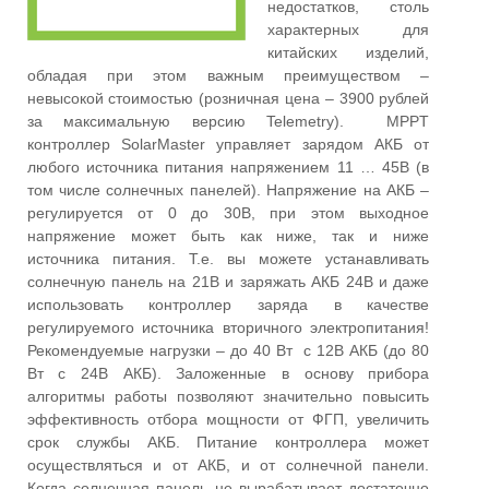
недостатков, столь
характерных для
китайских изделий,
обладая при этом важным преимуществом –
невысокой стоимостью (розничная цена – 3900 рублей
за максимальную версию Telemetry). MPPT
контроллер SolarMaster управляет зарядом АКБ от
любого источника питания напряжением 11 … 45В (в
том числе солнечных панелей). Напряжение на АКБ –
регулируется от 0 до 30В, при этом выходное
напряжение может быть как ниже, так и ниже
источника питания. Т.е. вы можете устанавливать
солнечную панель на 21В и заряжать АКБ 24В и даже
использовать контроллер заряда в качестве
регулируемого источника вторичного электропитания!
Рекомендуемые нагрузки – до 40 Вт c 12В АКБ (до 80
Вт с 24В АКБ). Заложенные в основу прибора
алгоритмы работы позволяют значительно повысить
эффективность отбора мощности от ФГП, увеличить
срок службы АКБ. Питание контроллера может
осуществляться и от АКБ, и от солнечной панели.
Когда солнечная панель не вырабатывает достаточно